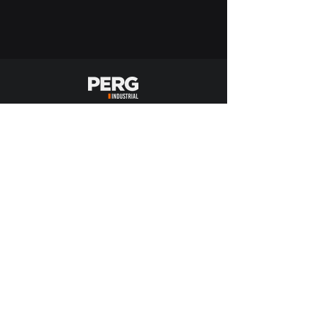
Central:
(15) 3199-1000
contato@perg.ind.br
Redes sociais:
MATRIZ
:
Rod. Vicente Palma (SP-129) S/N Km
14,5 Colina Nova Boituva - Boituva/SP - CEP:
18557-825
FILIAL - MG
:
Rua Maria Deolinda de Jesus, 153
Bairro Divineia - Itapeva/MG - CEP:
37.655-000