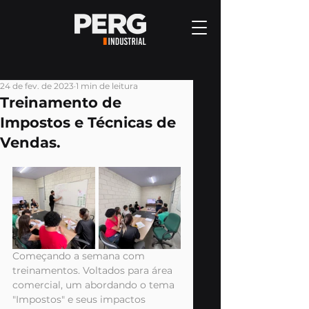
24 de fev. de 2023
1 min de leitura
Treinamento de
Impostos e Técnicas de
Vendas.
Começando a semana com 
treinamentos. Voltados para área 
comercial, um abordando o tema 
"Impostos" e seus impactos 