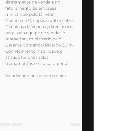
diretamente na venda e no 
faturamento da empresa, 
ministrado pelo Diretor 
Guilherme C. Lopes e outro sobre 
"Técnicas de Vendas", direcionado 
para toda equipe de vendas e 
marketing, ministrado pelo 
Gerente Comercial Ricardo Zuim. 
Conhecimento, habilidade e 
atitude foi o tom dos 
treinamentos e não para por aí!
Valorizando nosso bem maior!